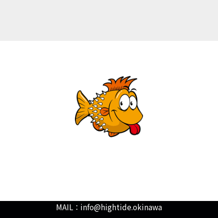
熱帯魚専門店HIGHTIDE（ハイタイド）
〒904-2315 沖縄県うるま市勝連浜10
MAIL：
info@hightide.okinawa