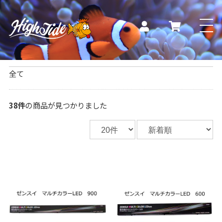
熱帯魚専門店HIGH
全て
海水魚
38件
の商品が見つかりました
イソギンチャク
ソフトコーラル