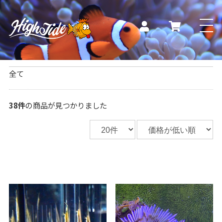
熱帯魚専門店HIGH
全て
海水魚
38件
の商品が見つかりました
イソギンチャク
ソフトコーラル