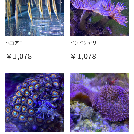
関連商品
ヘコアユ
インドケヤリ
￥1,078
￥1,078